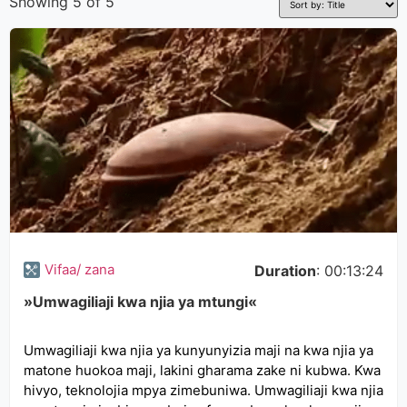
Showing 5 of 5
Vifaa/ zana
Duration
: 00:13:24
»Umwagiliaji kwa njia ya mtungi«
Umwagiliaji kwa njia ya kunyunyizia maji na kwa njia ya
matone huokoa maji, lakini gharama zake ni kubwa. Kwa
hivyo, teknolojia mpya zimebuniwa. Umwagiliaji kwa njia