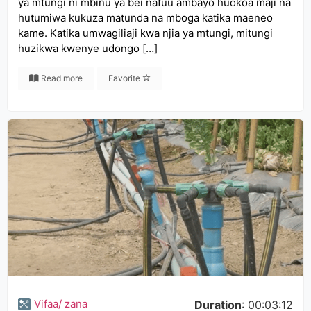
ya mtungi ni mbinu ya bei nafuu ambayo huokoa maji na
hutumiwa kukuza matunda na mboga katika maeneo
kame. Katika umwagiliaji kwa njia ya mtungi, mitungi
huzikwa kwenye udongo […]
Read more
Favorite
Vifaa/ zana
Duration
: 00:03:12