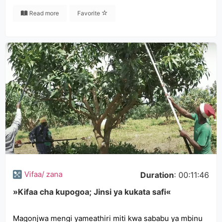
Read more
Favorite
Vifaa/ zana
Duration
: 00:11:46
»Kifaa cha kupogoa; Jinsi ya kukata safi«
Magonjwa mengi yameathiri miti kwa sababu ya mbinu