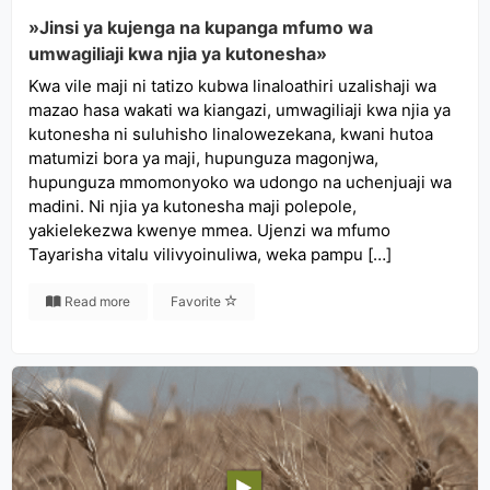
»Jinsi ya kujenga na kupanga mfumo wa
umwagiliaji kwa njia ya kutonesha»
Kwa vile maji ni tatizo kubwa linaloathiri uzalishaji wa
mazao hasa wakati wa kiangazi, umwagiliaji kwa njia ya
kutonesha ni suluhisho linalowezekana, kwani hutoa
matumizi bora ya maji, hupunguza magonjwa,
hupunguza mmomonyoko wa udongo na uchenjuaji wa
madini. Ni njia ya kutonesha maji polepole,
yakielekezwa kwenye mmea. Ujenzi wa mfumo
Tayarisha vitalu vilivyoinuliwa, weka pampu […]
Read more
Favorite