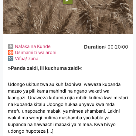
Nafaka na Kunde
Duration
: 00:20:00
Usimamizi wa ardhi
Vifaa/ zana
»Panda zaidi, ili kuchuma zaidi«
Udongo ukitunzwa au kuhifadhiwa, waweza kupanda
mazao ya pili kama mahindi na ngano wakati wa
kiangazi. Unaweza kutumia njia mbili: kulima kwa mistari
na kupanda kitalu Udongo hukaa unyevu kwa mda
mrefu unapoacha mabaki ya mimea shambani. Lakini
wakulima wengi hulima mashamba yao kabla ya
kupanda na hawaachi mabaki ya mimea. Kwa hivyo
udongo hupoteza […]