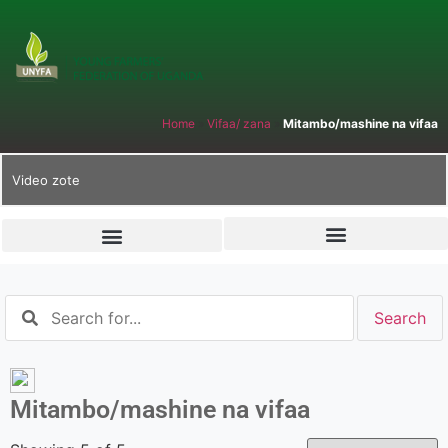
Home
»
Vifaa/ zana
»
Mitambo/mashine na vifaa
Video zote
Mitambo/mashine na vifaa