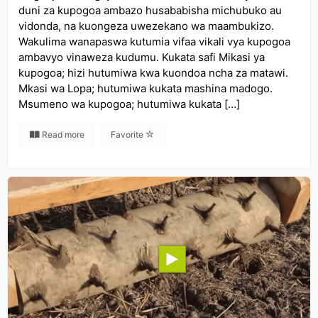
duni za kupogoa ambazo husababisha michubuko au
vidonda, na kuongeza uwezekano wa maambukizo.
Wakulima wanapaswa kutumia vifaa vikali vya kupogoa
ambavyo vinaweza kudumu. Kukata safi Mikasi ya
kupogoa; hizi hutumiwa kwa kuondoa ncha za matawi.
Mkasi wa Lopa; hutumiwa kukata mashina madogo.
Msumeno wa kupogoa; hutumiwa kukata […]
Read more
Favorite