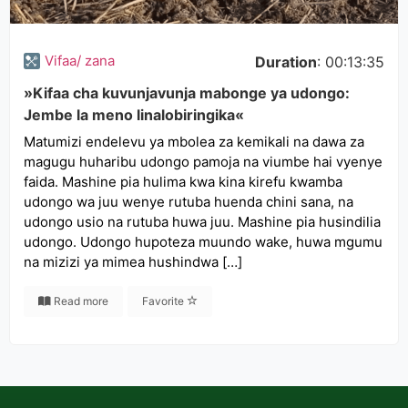
Vifaa/ zana
Duration
: 00:13:35
»Kifaa cha kuvunjavunja mabonge ya udongo:
Jembe la meno linalobiringika«
Matumizi endelevu ya mbolea za kemikali na dawa za
magugu huharibu udongo pamoja na viumbe hai vyenye
faida. Mashine pia hulima kwa kina kirefu kwamba
udongo wa juu wenye rutuba huenda chini sana, na
udongo usio na rutuba huwa juu. Mashine pia husindilia
udongo. Udongo hupoteza muundo wake, huwa mgumu
na mizizi ya mimea hushindwa […]
Read more
Favorite